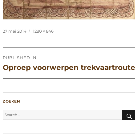
Posted
Full
27 mei 2014
1280 × 846
on
size
Post
PUBLISHED IN
navigation
Oproep voorwerpen trekvaartroute
ZOEKEN
S
Search
for: