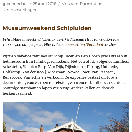
Author
Posted
Categories
groenendaal
25 april 2018
Museum Tramstation
,
on
Tentoonstellingen
Museumweekend Schipluiden
In het Museumweekend (14 en 15 april) is Museum Het Tramstation van
11.00-17.00 uur geopend. Hier is de
tentoonstelling ‘Familiaal’
te zien.
Vijftien bekende families uit Schipluiden en Den Hoorn presenteren in
het museum hun familiegeschiedenis. Het betreft de volgende families:
Arkesteijn, Van den Berg, Van Dijk, Dijkshoorn, Haring, Hofstede,
Holtkamp, Van der Kooij, Moerman, Nowee, Poot, Van Paassen,
Ruijsbroek, Van Schie en Verboom. De expositie bestaat uit foto’s,
documenten, voorwerpen en teksten, waaronder familieoverzichten.
Sommige stambomen lopen ver terug. Andere vallen op door de
herkenbaarheid.