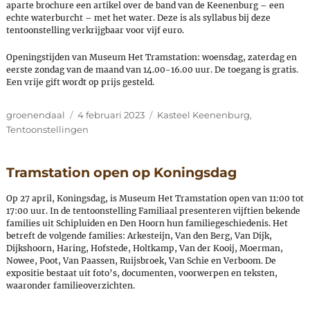
aparte brochure een artikel over de band van de Keenenburg – een
echte waterburcht – met het water. Deze is als syllabus bij deze
tentoonstelling verkrijgbaar voor vijf euro.
Openingstijden van Museum Het Tramstation: woensdag, zaterdag en
eerste zondag van de maand van 14.00-16.00 uur. De toegang is gratis.
Een vrije gift wordt op prijs gesteld.
Author
Posted
Categories
groenendaal
4 februari 2023
Kasteel Keenenburg
,
on
Tentoonstellingen
Tramstation open op Koningsdag
Op 27 april, Koningsdag, is Museum Het Tramstation open van 11:00 tot
17:00 uur. In de tentoonstelling Familiaal presenteren vijftien bekende
families uit Schipluiden en Den Hoorn hun familiegeschiedenis. Het
betreft de volgende families: Arkesteijn, Van den Berg, Van Dijk,
Dijkshoorn, Haring, Hofstede, Holtkamp, Van der Kooij, Moerman,
Nowee, Poot, Van Paassen, Ruijsbroek, Van Schie en Verboom. De
expositie bestaat uit foto’s, documenten, voorwerpen en teksten,
waaronder familieoverzichten.