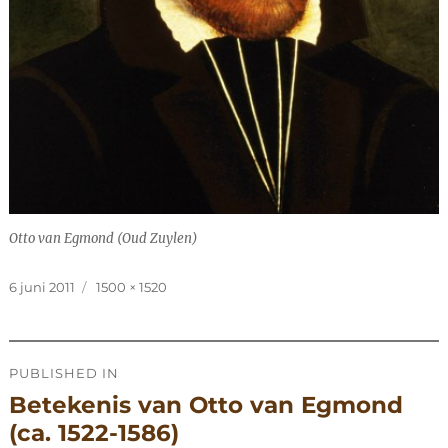
Otto van Egmond (Oud Zuylen)
Posted
Full
6 juni 2011
1500 × 1520
on
size
Post
PUBLISHED IN
navigation
Betekenis van Otto van Egmond
(ca. 1522-1586)