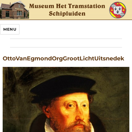
MENU
OttoVanEgmondOrgGrootLichtUitsnedek