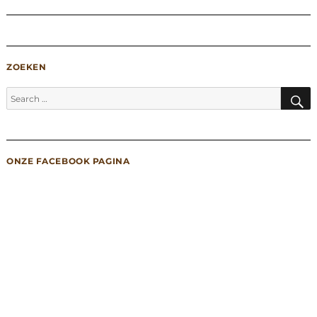
ZOEKEN
S
Search
for:
ONZE FACEBOOK PAGINA