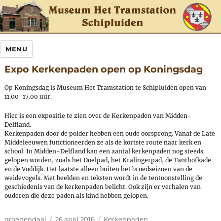
MENU
Expo Kerkenpaden open op Koningsdag
Op Koningsdag is Museum Het Tramstation te Schipluiden open van
11.00-17.00 uur.
Hier is een expositie te zien over de Kerkenpaden van Midden-
Delfland.
Kerkenpaden door de polder hebben een oude oorsprong. Vanaf de Late
Middeleeuwen functioneerden ze als de kortste route naar kerk en
school. In Midden-Delfland kan een aantal kerkenpaden nog steeds
gelopen worden, zoals het Doelpad, het Kralingerpad, de Tanthofkade
en de Voddijk. Het laatste alleen buiten het broedseizoen van de
weidevogels. Met beelden en teksten wordt in de tentoonstelling de
geschiedenis van de kerkenpaden belicht. Ook zijn er verhalen van
ouderen die deze paden als kind hebben gelopen.
Author
Posted
Categories
groenendaal
26 april 2016
Kerkenpaden