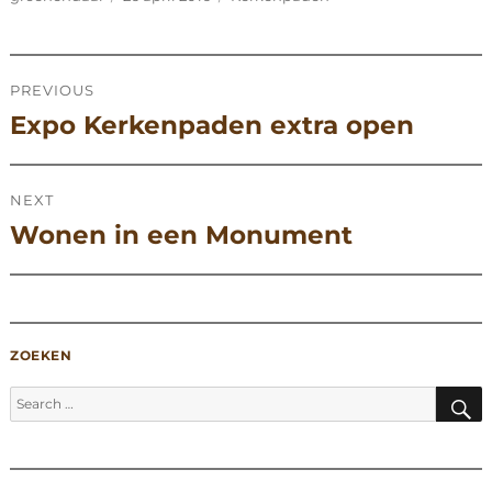
on
Post
PREVIOUS
navigation
Previous
Expo Kerkenpaden extra open
post:
NEXT
Next
Wonen in een Monument
post:
ZOEKEN
S
Search
for: