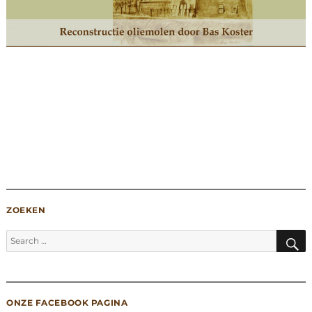
ZOEKEN
S
Search
for:
ONZE FACEBOOK PAGINA