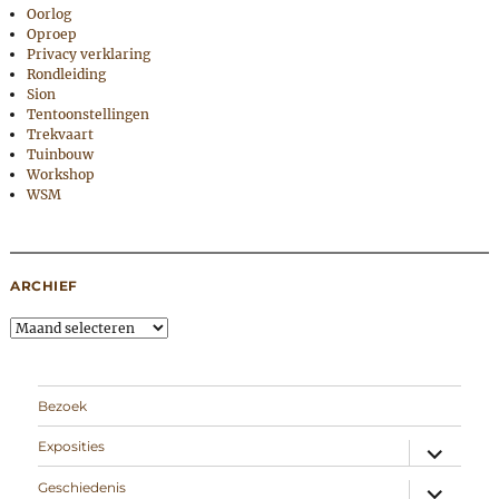
Oorlog
Oproep
Privacy verklaring
Rondleiding
Sion
Tentoonstellingen
Trekvaart
Tuinbouw
Workshop
WSM
ARCHIEF
Archief
Bezoek
expand
Exposities
child
menu
expand
Geschiedenis
child